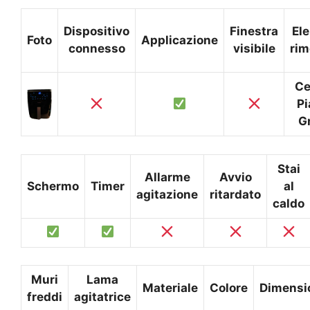
Dispositivo
Finestra
El
Foto
Applicazione
connesso
visibile
rim
Ce
Pi
Gr
Stai
Allarme
Avvio
Schermo
Timer
al
agitazione
ritardato
caldo
Muri
Lama
Materiale
Colore
Dimensi
freddi
agitatrice