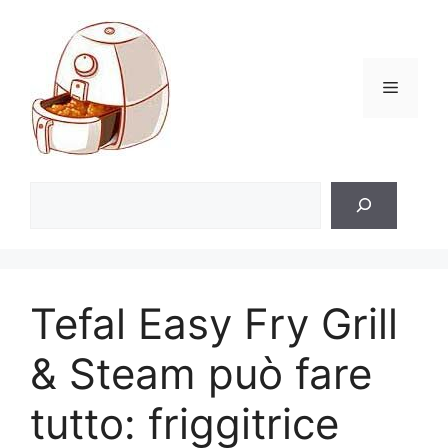
Vai
al
contenuto
Menu
Rechercher
Tefal Easy Fry Grill
& Steam può fare
tutto: friggitrice